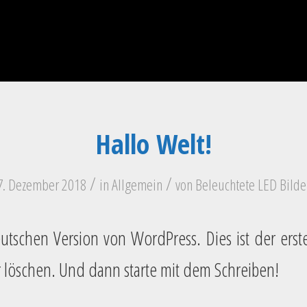
Hallo Welt!
/
/
7. Dezember 2018
in
Allgemein
von
Beleuchtete LED Bilde
tschen Version von WordPress. Dies ist der erste
 löschen. Und dann starte mit dem Schreiben!